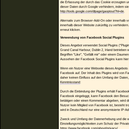
die Erfassung der durch das Cookie erzeugten un
dieser Daten durch Google verhindern, indem sie 
http://tools.google.com/dlpage/gaoptout?hl=de
.
Alternativ zum Browser-Add-On oder innerhalb v
innerhalb dieser Website zukünftig zu verhinder
erneut klicken.
Verwendung von Facebook Social Plugins
Dieses Angebot verwendet Social Plugins ("Plug
Grand Canal Harbour, Dublin 2, Irland betrieben 
Begriffen "Like", "Gefällt mir" oder einem Daum
Aussehen der Facebook Social Plugins kann hie
Wenn ein Nutzer eine Webseite dieses Angebots au
Facebook auf. Der Inhalt des Plugins wird von Fa
daher keinen Einfluss auf den Umfang der Daten, 
Kenntnisstand
:
Durch die Einbindung der Plugins erhält Facebook
Facebook eingeloggt, kann Facebook den Besuch 
betätigen oder einen Kommentar abgeben, wird di
Nutzer kein Mitglied von Facebook ist, besteht t
wird in Deutschland nur eine anonymisierte IP-A
Zweck und Umfang der Datenerhebung und die we
Einstellungsmöglichkeiten zum Schutz der Priva
https://www.facebook.com/about/privacy/
.