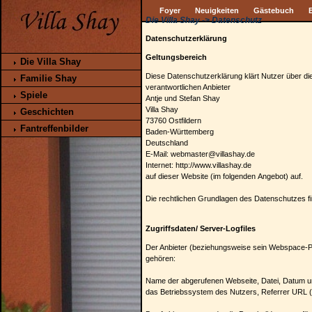
Foyer
Neuigkeiten
Gästebuch
B
Die Villa Shay -> Datenschutz
Datenschutzerklärung
Geltungsbereich
Die Villa Shay
Diese Datenschutzerklärung klärt Nutzer über 
Familie Shay
verantwortlichen Anbieter
Spiele
Antje und Stefan Shay
Villa Shay
Geschichten
73760 Ostfildern
Fantreffenbilder
Baden-Württemberg
Deutschland
E-Mail: webmaster@villashay.de
Internet: http://www.villashay.de
auf dieser Website (im folgenden Angebot) auf.
Die rechtlichen Grundlagen des Datenschutzes
Zugriffsdaten/ Server-Logfiles
Der Anbieter (beziehungsweise sein Webspace-Pro
gehören:
Name der abgerufenen Webseite, Datei, Datum un
das Betriebssystem des Nutzers, Referrer URL (d