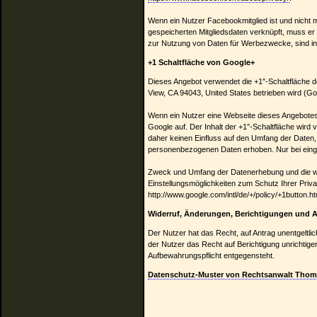
Wenn ein Nutzer Facebookmitglied ist und nicht
gespeicherten Mitgliedsdaten verknüpft, muss er
zur Nutzung von Daten für Werbezwecke, sind inn
+1 Schaltfläche von Google+
Dieses Angebot verwendet die +1″-Schaltfläche
View, CA 94043, United States betrieben wird (Go
Wenn ein Nutzer eine Webseite dieses Angebotes a
Google auf. Der Inhalt der +1″-Schaltfläche wird
daher keinen Einfluss auf den Umfang der Daten, 
personenbezogenen Daten erhoben. Nur bei eingel
Zweck und Umfang der Datenerhebung und die we
Einstellungsmöglichkeiten zum Schutz Ihrer Priv
http://www.google.com/intl/de/+/policy/+1button.h
Widerruf, Änderungen, Berichtigungen und A
Der Nutzer hat das Recht, auf Antrag unentgeltli
der Nutzer das Recht auf Berichtigung unrichti
Aufbewahrungspflicht entgegensteht.
Datenschutz-Muster von Rechtsanwalt Thoma