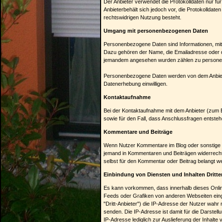
Der Anbieter verwendet die Protokolldaten nur f
Anbieterbehält sich jedoch vor, die Protokolldat
rechtswidrigen Nutzung besteht.
Umgang mit personenbezogenen Daten
Personenbezogene Daten sind Informationen, mit 
Dazu gehören der Name, die Emailadresse oder d
jemandem angesehen wurden zählen zu person
Personenbezogene Daten werden von dem Anbieter 
Datenerhebung einwilligen.
Kontaktaufnahme
Bei der Kontaktaufnahme mit dem Anbieter (zum 
sowie für den Fall, dass Anschlussfragen entsteh
Kommentare und Beiträge
Wenn Nutzer Kommentare im Blog oder sonstige Bei
jemand in Kommentaren und Beiträgen widerrechtli
selbst für den Kommentar oder Beitrag belangt wer
Einbindung von Diensten und Inhalten Dritte
Es kann vorkommen, dass innerhalb dieses Onlin
Feeds oder Grafiken von anderen Webseiten einge
"Dritt-Anbieter") die IP-Adresse der Nutzer wahr
senden. Die IP-Adresse ist damit für die Darstell
IP-Adresse lediglich zur Auslieferung der Inhalte 